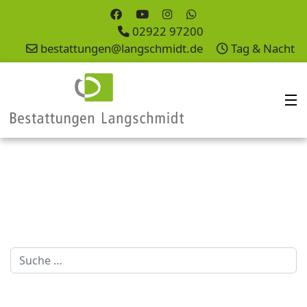
02922 97200
bestattungen@langschmidt.de
Tag & Nacht
Suchen