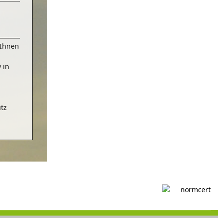
.
 Ihnen
 in
tz